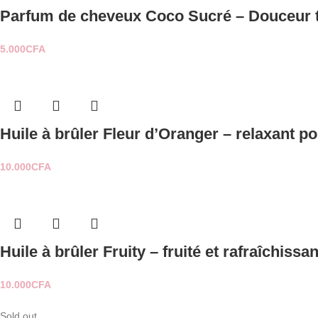
Parfum de cheveux Coco Sucré – Douceur tr
5.000
CFA
Huile à brûler Fleur d’Oranger – relaxant 
10.000
CFA
Huile à brûler Fruity – fruité et rafraîchissa
10.000
CFA
Sold out