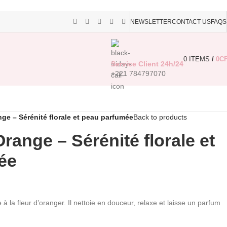
NEWSLETTER
CONTACT US
FAQS
0
ITEMS
/
0
C
Service Client 24h/24
+221 784797070
ge – Sérénité florale et peau parfumée
Back to products
range – Sérénité florale et
ée
la fleur d’oranger. Il nettoie en douceur, relaxe et laisse un parfum