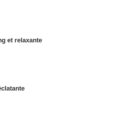
g et relaxante
éclatante