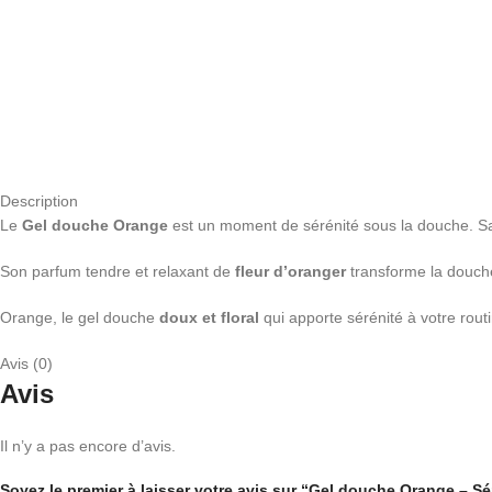
Description
Le
Gel douche Orange
est un moment de sérénité sous la douche. Sa 
Son parfum tendre et relaxant de
fleur d’oranger
transforme la douche
Orange, le gel douche
doux et floral
qui apporte sérénité à votre rout
Avis (0)
Avis
Il n’y a pas encore d’avis.
Soyez le premier à laisser votre avis sur “Gel douche Orange – Sé