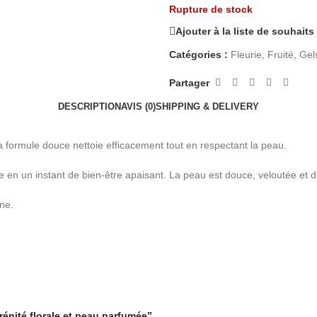
Rupture de stock
Ajouter à la liste de souhaits
Catégories :
Fleurie
,
Fruité
,
Gel
Partager
DESCRIPTION
AVIS (0)
SHIPPING & DELIVERY
formule douce nettoie efficacement tout en respectant la peau.
 en un instant de bien-être apaisant. La peau est douce, veloutée et d
ine.
rénité florale et peau parfumée”