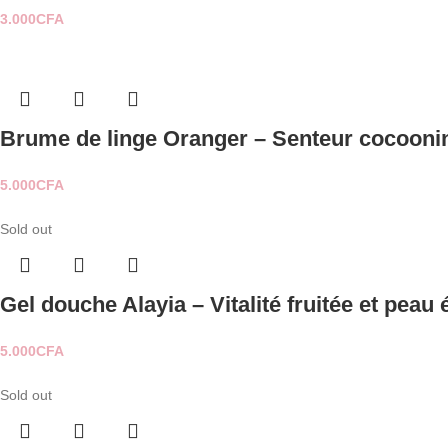
3.000
CFA
Brume de linge Oranger – Senteur cocoonin
5.000
CFA
Sold out
Gel douche Alayia – Vitalité fruitée et peau 
5.000
CFA
Sold out