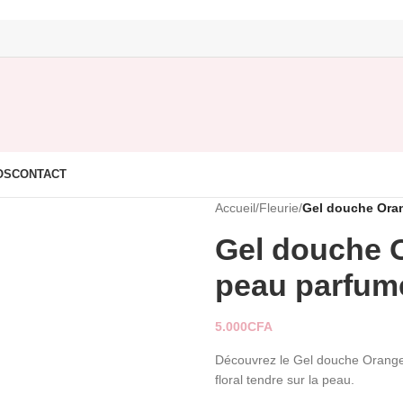
OS
CONTACT
Accueil
/
Fleurie
/
Gel douche Oran
Gel douche O
peau parfum
5.000
CFA
Découvrez le Gel douche Orange à 
floral tendre sur la peau.