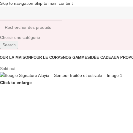
Skip to navigation
Skip to main content
Choisir une catégorie
Search
OUR LA MAISON
POUR LE CORPS
NOS GAMMES
IDÉE CADEAU
A PROP
Sold out
Click to enlarge