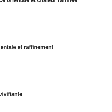
 orientale et chaleur raffinée
ntale et raffinement
ivifiante