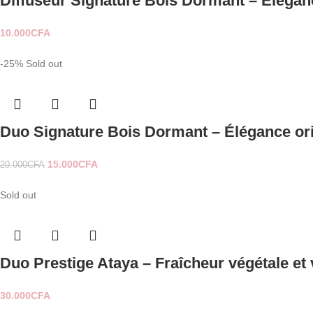
Diffuseur Signature Bois Dormant – Élégance
10.000
CFA
-25%
Sold out
Duo Signature Bois Dormant – Élégance orie
15.000
CFA
20.000
CFA
Sold out
Duo Prestige Ataya – Fraîcheur végétale et v
30.000
CFA