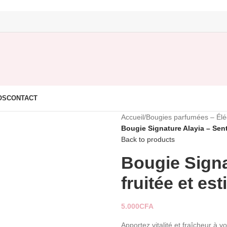
OS
CONTACT
Accueil
/
Bougies parfumées – Élég
Bougie Signature Alayia – Sente
Back to products
Bougie Signa
fruitée et est
5.000
CFA
Apportez vitalité et fraîcheur à 