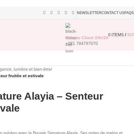
NEWSLETTER
CONTACT US
FAQS
0
ITEMS
/
0
C
Service Client 24h/24
+221 784797070
ance, lumière et bien-être
/
ur fruitée et estivale
ture Alayia – Senteur
ivale
vos soirées avec la Bougie Signature Alayia. Ses notes de melon et