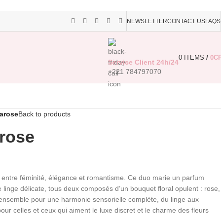
NEWSLETTER
CONTACT US
FAQS
0
ITEMS
/
0
C
Service Client 24h/24
+221 784797070
arose
Back to products
rose
ite entre féminité, élégance et romantisme. Ce duo marie un parfum
e linge délicate, tous deux composés d’un bouquet floral opulent : rose,
r ensemble pour une harmonie sensorielle complète, du linge aux
ur celles et ceux qui aiment le luxe discret et le charme des fleurs