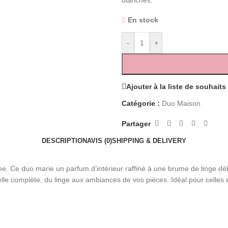
blanches.
En stock
-
+
Ajouter à la liste de souhaits
Catégorie :
Duo Maison
Partager
DESCRIPTION
AVIS (0)
SHIPPING & DELIVERY
sme. Ce duo marie un parfum d’intérieur raffiné à une brume de linge dé
le complète, du linge aux ambiances de vos pièces. Idéal pour celles et