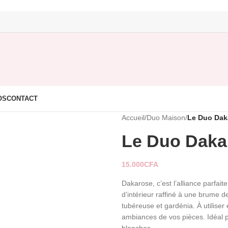
OS
CONTACT
Accueil
/
Duo Maison
/
Le Duo Dak
Le Duo Daka
15.000
CFA
Dakarose, c’est l’alliance parfa
d’intérieur raffiné à une brume d
tubéreuse et gardénia. À utilise
ambiances de vos pièces. Idéal po