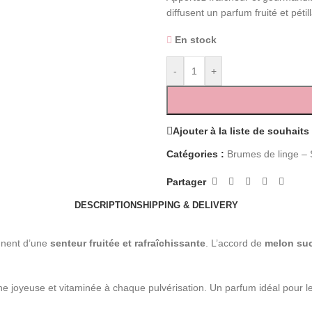
diffusent un parfum fruité et pétill
En stock
-
+
Ajouter à la liste de souhaits
Catégories :
Brumes de linge – S
Partager
DESCRIPTION
SHIPPING & DELIVERY
ègnent d’une
senteur fruitée et rafraîchissante
. L’accord de
melon su
he joyeuse et vitaminée à chaque pulvérisation. Un parfum idéal pour l