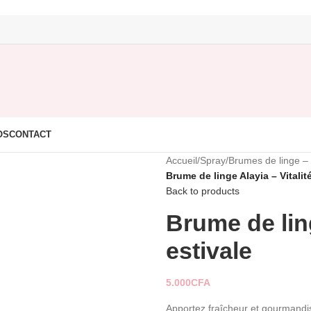
OS
CONTACT
Accueil
/
Spray
/
Brumes de linge – 
Brume de linge Alayia – Vitalité
Back to products
Brume de ling
estivale
5.000
CFA
Apportez fraîcheur et gourmandis