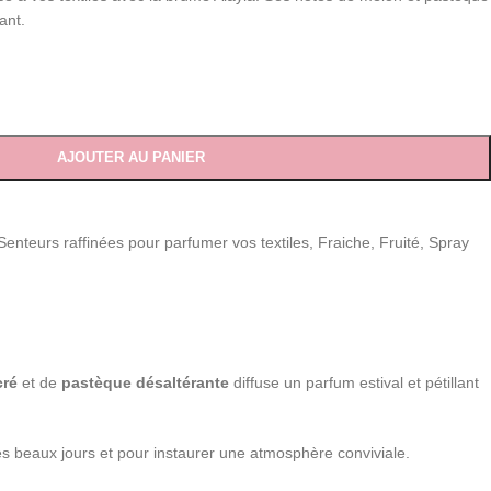
ant.
AJOUTER AU PANIER
enteurs raffinées pour parfumer vos textiles
,
Fraiche
,
Fruité
,
Spray
cré
et de
pastèque désaltérante
diffuse un parfum estival et pétillant
es beaux jours et pour instaurer une atmosphère conviviale.