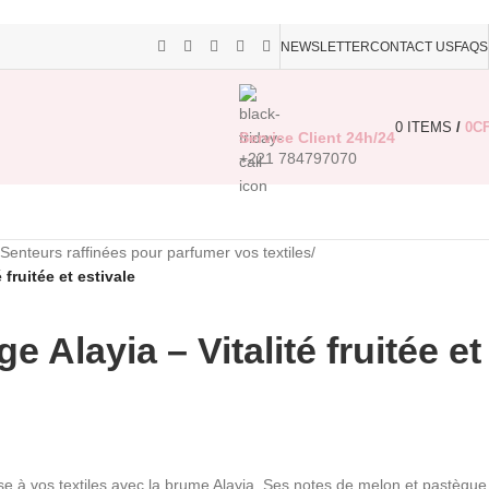
NEWSLETTER
CONTACT US
FAQS
0
ITEMS
/
0
C
Service Client 24h/24
+221 784797070
Senteurs raffinées pour parfumer vos textiles
/
 fruitée et estivale
e Alayia – Vitalité fruitée et
e à vos textiles avec la brume Alayia. Ses notes de melon et pastèque